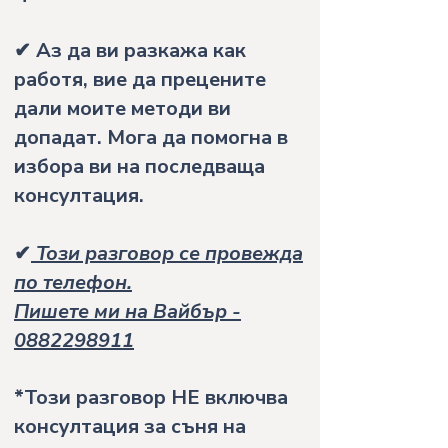
✔ Аз да ви разкажа как
работя, вие да прецените
дали моите методи ви
допадат. Мога да помогна в
избора ви на последваща
консултация.
✔
Този разговор се провежда
по телефон.
Пишете ми на Вайбър -
0882298911
*Този разговор НЕ включва
консултация за съня на