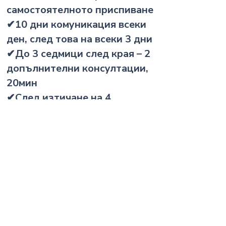
самостоятелното приспиване
✔10 дни комуникация всеки
ден, след това на всеки 3 дни
✔До 3 седмици след края – 2
допълнителни консултации,
20мин
✔След изтичане на 4
седмици, ако желаете да
продължим с
проследяването, се
доплаща
по
57 EUR/ 111.48 ЛВ на
седмица.
БОНУС:
✔Допълнителни онлайн