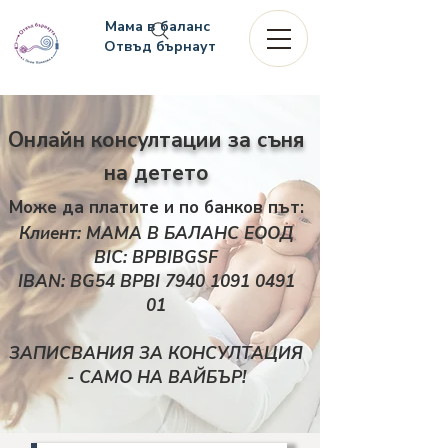
Мама в баланс
Отвъд бърнаут
Онлайн консултации за съня
на детето
Може да платите и по банков път:
Клиент: МАМА В БАЛАНС ЕООД
BIC: BPBIBGSF
IBAN: BG54 BPBI
7940 1091 0491
01
ЗАПИСВАНИЯ ЗА КОНСУЛТАЦИЯ
- САМО НА ВАЙБЪР!