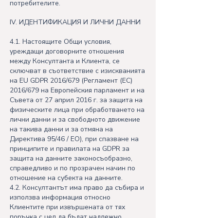
потребителите.
IV. ИДЕНТИФИКАЦИЯ И ЛИЧНИ ДАННИ
4.1. Настоящите Общи условия,
уреждащи договорните отношения
между Консултанта и Клиента, се
сключват в съответствие с изискванията
на EU GDPR 2016/679 (Регламент (ЕС)
2016/679 на Европейския парламент и на
Съвета от 27 април 2016 г. за защита на
физическите лица при обработването на
лични данни и за свободното движение
на такива данни и за отмяна на
Директива 95/46 / ЕО), при спазване на
принципите и правилата на GDPR за
защита на данните законосъобразно,
справедливо и по прозрачен начин по
отношение на субекта на данните.
4.2. Консултантът има право да събира и
използва информация относно
Клиентите при извършената от тях
поръчка с цел да бъдат надлежно