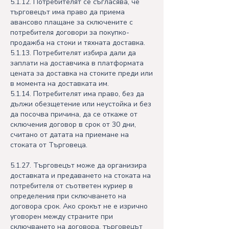
5.1.12. Потребителят се съгласява, че
търговецът има право да приема
авансово плащане за сключените с
потребителя договори за покупко-
продажба на стоки и тяхната доставка.
5.1.13. Потребителят избира дали да
заплати на доставчика в платформата
цената за доставка на стоките преди или
в момента на доставката им.
5.1.14. Потребителят има право, без да
дължи обезщетение или неустойка и без
да посочва причина, да се откаже от
сключения договор в срок от 30 дни,
считано от датата на приемане на
стоката от Търговеца.
5.1.27. Търговецът може да организира
доставката и предаването на стоката на
потребителя от съответен куриер в
определения при сключването на
договора срок. Ако срокът не е изрично
уговорен между страните при
сключването на договора, търговецът