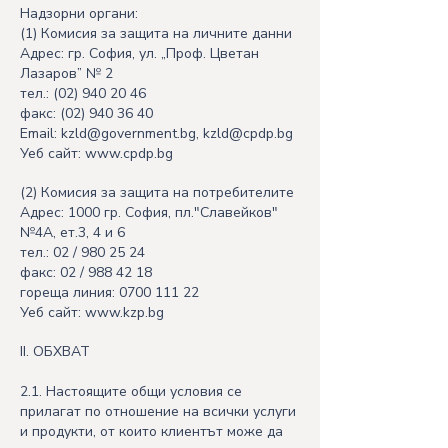
Надзорни органи:
(1) Комисия за защита на личните данни
Адрес: гр. София, ул. „Проф. Цветан
Лазаров” № 2
тел.:
(02) 940 20 46
факс:
(02) 940 36 40
Email:
kzld@government.bg
,
kzld@cpdp.bg
Уеб сайт:
www.cpdp.bg
(2) Комисия за защита на потребителите
Адрес: 1000 гр. София, пл."Славейков"
№4А, ет.3, 4 и 6
тел.: 02 /
980 25 24
факс: 02 /
988 42 18
гореща линия:
0700 111 22
Уеб сайт:
www.kzp.bg
II. ОБХВАТ
2.1. Настоящите общи условия се
прилагат по отношение на всички услуги
и продукти, от които клиентът може да