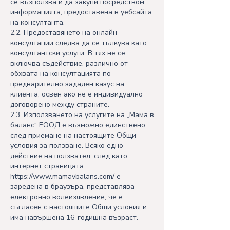
се възползва и да закупи посредством
информацията, предоставена в уебсайта
на консултанта.
2.2. Предоставянето на онлайн
консултации следва да се тълкува като
консултантски услуги. В тях не се
включва съдействие, различно от
обхвата на консултацията по
предварително зададен казус на
клиента, освен ако не е индивидуално
договорено между страните.
2.3. Използването на услугите на „Мама в
баланс“ ЕООД е възможно единствено
след приемане на настоящите Общи
условия за ползване. Всяко едно
действие на ползвател, след като
интернет страницата
https://www.mamavbalans.com/
е
заредена в браузъра, представлява
електронно волеизявление, че е
съгласен с настоящите Общи условия и
има навършена 16-годишна възраст.