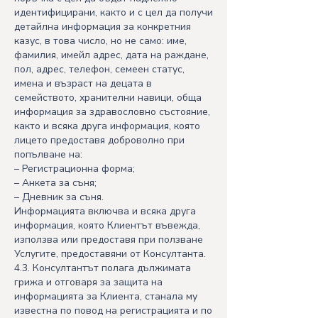
идентифицирани, както и с цел да получи
детайлна информация за конкретния
казус, в това число, но не само: име,
фамилия, имейл адрес, дата на раждане,
пол, адрес, телефон, семеен статус,
имена и възраст на децата в
семейството, хранителни навици, обща
информация за здравословно състояние,
както и всяка друга информация, която
лицето предоставя доброволно при
попълване на:
– Регистрационна форма;
– Анкета за съня;
– Дневник за съня.
Информацията включва и всяка друга
информация, която Клиентът въвежда,
използва или предоставя при ползване
Услугите, предоставяни от Консултанта.
4.3. Консултантът полага дължимата
грижа и отговаря за защита на
информацията за Клиента, станала му
известна по повод на регистрацията и по