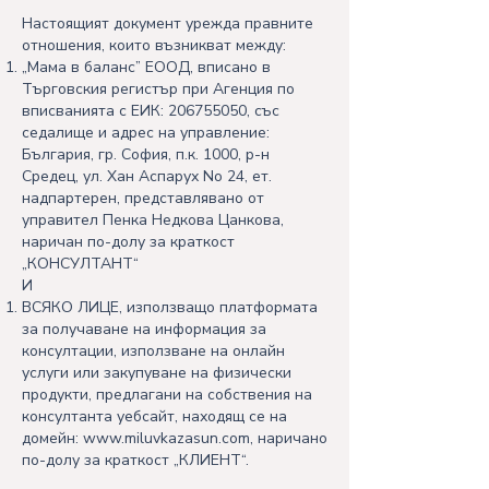
Настоящият документ урежда правните
отношения, които възникват между:
„Мама в баланс” ЕООД, вписано в
Търговския регистър при Агенция по
вписванията с ЕИК:
206755050
, със
седалище и адрес на управление:
България, гр. София, п.к. 1000, р-н
Средец, ул. Хан Аспарух No 24, ет.
надпартерен, представлявано от
управител Пенка Недкова Цанкова,
наричан по-долу за краткост
„КОНСУЛТАНТ“
И
ВСЯКО ЛИЦЕ, използващо платформата
за получаване на информация за
консултации, използване на онлайн
услуги или закупуване на физически
продукти, предлагани на собствения на
консултанта уебсайт, находящ се на
домейн:
www.miluvkazasun.com
, наричано
по-долу за краткост „КЛИЕНТ“.