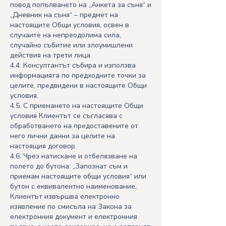
повод попълването на „Анкета за съня“ и
„Дневник на съня“ – предмет на
настоящите Общи условия, освен в
случаите на непреодолима сила,
случайно събитие или злоумишлени
действия на трети лица.
4.4. Консултантът събира и използва
информацията по предходните точки за
целите, предвидени в настоящите Общи
условия.
4.5. С приемането на настоящите Общи
условия Клиентът се съгласява с
обработването на предоставените от
него лични данни за целите на
настоящия договор.
4.6. Чрез натискане и отбелязване на
полето до бутона: „Запознат съм и
приемам настоящите общи условия“ или
бутон с еквивалентно наименование,
Клиентът извършва електронно
изявление по смисъла на Закона за
електронния документ и електронния