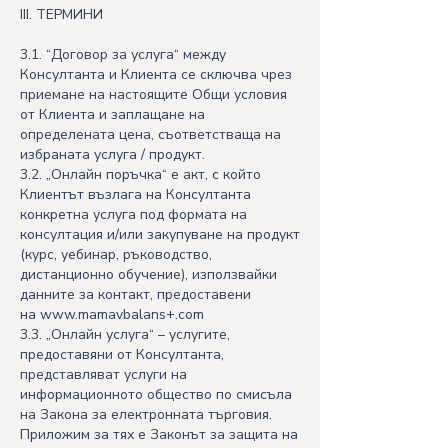
III. ТЕРМИНИ
3.1. “Договор за услуга“ между
Консултанта и Клиента се сключва чрез
приемане на настоящите Общи условия
от Клиента и заплащане на
определената цена, съответстваща на
избраната услуга / продукт.
3.2. „Онлайн поръчка“ е акт, с който
Клиентът възлага на Консултанта
конкретна услуга под формата на
консултация и/или закупуване на продукт
(курс, уебинар, ръководствo,
дистанционно обучение), използвайки
данните за контакт, предоставени
на
www.mamavbalans
+.com
3.3. „Онлайн услуга“ – услугите,
предоставяни от Консултанта,
представляват услуги на
информационното общество по смисъла
на Закона за електронната търговия.
Приложим за тях е Законът за защита на