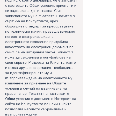
подпис, с което декларира, че е запознат
с настоящите Общи условия, приема ги и
се задължава да ги спазва. Със
записването му на съответен носител в
сървъра на Консултанта, чрез
общоприет стандарт за преобразуване
по технически начин, правещ възможно
неговото възпроизвеждане,
електронното изявление придобива
качеството на електронен документ по
смисъла на цитирания закон. Клиентът
може да съхранява в лог-файлове на
своя сървър IP адреса на Клиента, както
и всяка друга информация, необходима
за идентифицирането му и
възпроизвеждане на електронното му
изявление за приемане на Общите
условия в случай на възникване на
правен спор. Текстът на настоящите
Общи условия е достъпен в Интернет на
сайта на Консултанта по начин, който
позволява неговото съхраняване и
възпроизвеждане.