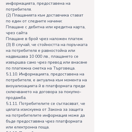
информацията, предоставена на
потребителя.
(2) Плащанията към доставчика стават
по един от следните начини:
Плащане с дебитна или кредитна карта,
чрез сайта
Плащане в брой чрез наложен платеж
(3) В случай, че стойността на поръчката
на потребителя е равностойна или
надвишава 10 000 лв., плащането се
извършва само чрез превод или внасяне
по платежна сметка на Търговеца.
5.1.10. Информацията, предоставена на
потребителя, е актуална към момента на
визуализацията й в платформата преди
сключването на договора за покупко-
продажба.
5.1.11. Потребителите се съгласяват, че
цялата изискуема от Закона за защита
на потребителите информация може да
бъде предоставяна чрез платформата
или електронна поща.