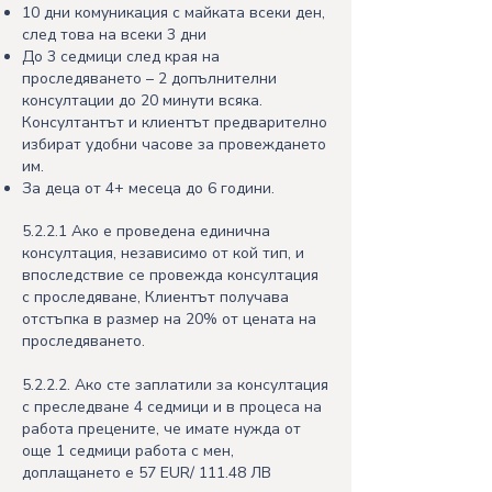
10 дни комуникация с майката всеки ден,
след това на всеки 3 дни
До 3 седмици след края на
проследяването – 2 допълнителни
консултации до 20 минути всяка.
Консултантът и клиентът предварително
избират удобни часове за провеждането
им.
За деца от 4+ месеца до 6 години.
5.2.2.1 Ако е проведена единична
консултация, независимо от кой тип, и
впоследствие се провежда консултация
с проследяване, Клиентът получава
отстъпка в размер на 20% от цената на
проследяването.
5.2.2.2. Ако сте заплатили за консултация
с преследване 4 седмици и в процеса на
работа прецените, че имате нужда от
още 1 седмици работа с мен,
доплащането е 57 EUR/ 111.48 ЛВ