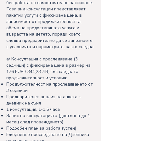
без работа по самостоятелно заспиване.
Този вид консултации представляват
пакетни услуги с фиксирана цена, в
зависимост от продължителността,
обема на предоставяната услуга и
възрастта на детето, поради което
следва предварително да се запознаете
с условията и параметрите, както следва:
а/ Консултация с проследяване (3
седмици) с фиксирана цена в размер на
176 EUR​ / 344,23 ЛВ, със следната
продължителност и условия:
Продължителност на проследяването от
3 седмици
Предварителен анализ на анкета +
дневник на съня
1 консултация, 1-1,5 часа
Запис на консултацията (достъпна до 1
месец след провеждането)
Подробен план за работа (устен)
Ежедневно проследяване на Дневника
на съня на детето