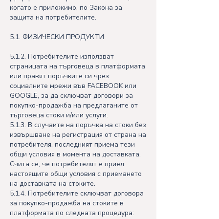
когато е приложимо, по Закона за
защита на потребителите.
5.1. ФИЗИЧЕСКИ ПРОДУКТИ
5.1.2. Потребителите използват
страницата на търговеца в платформата
или правят поръчките си чрез
социалните мрежи във FACEBOOK или
GOOGLE, за да сключват договори за
покупко-продажба на предлаганите от
търговеца стоки и/или услуги.
5.1.3. В случаите на поръчка на стоки без
извършване на регистрация от страна на
потребителя, последният приема тези
общи условия в момента на доставката.
Счита се, че потребителят е приел
настоящите общи условия с приемането
на доставката на стоките.
5.1.4. Потребителите сключват договора
за покупко-продажба на стоките в
платформата по следната процедура: