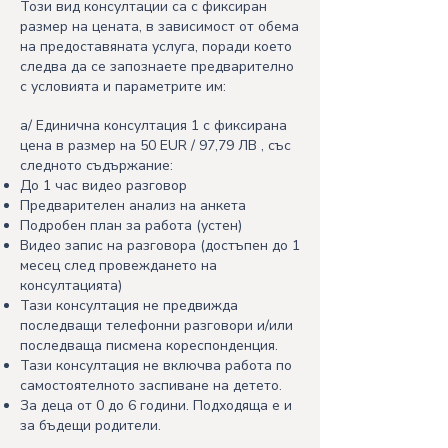
Този вид консултации са с фиксиран
размер на цената, в зависимост от обема
на предоставяната услуга, поради което
следва да се запознаете предварително
с условията и параметрите им:
а/ Единична консултация 1 с фиксирана
цена в размер на 50 EUR / 97,79 ЛВ , със
следното съдържание:
До 1 час видео разговор
Предварителен анализ на анкета
Подробен план за работа (устен)
Видео запис на разговора (достъпен до 1
месец след провеждането на
консултацията)
Тази консултация не предвижда
последващи телефонни разговори и/или
последваща писмена кореспонденция.
Тази консултация не включва работа по
самостоятелното заспиване на детето.
За деца от 0 до 6 години. Подходяща е и
за бъдещи родители.