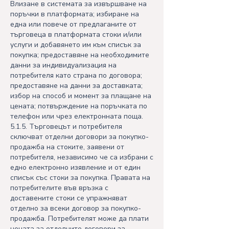
Влизане в системата за извършване на
поръчки в платформата; избиране на
една или повече от предлаганите от
търговеца в платформата стоки и/или
услуги и добавянето им към списък за
покупка; предоставяне на необходимите
данни за индивидуализация на
потребителя като страна по договора;
предоставяне на данни за доставката;
избор на способ и момент за плащане на
цената; потвърждение на поръчката по
телефон или чрез електронната поща.
5.1.5. Търговецът и потребителя
сключват отделни договори за покупко-
продажба на стоките, заявени от
потребителя, независимо че са избрани с
едно електронно изявление и от един
списък със стоки за покупка. Правата на
потребителите във връзка с
доставените стоки се упражняват
отделно за всеки договор за покупко-
продажба. Потребителят може да плати
цената за отделните договори за