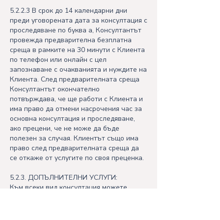
5.2.2.3 В срок до 14 календарни дни
преди уговорената дата за консултация с
проследяване по буква а, Консултантът
провежда предварителна безплатна
среща в рамките на 30 минути с Клиента
по телефон или онлайн с цел
запознаване с очакванията и нуждите на
Клиента. След предварителната среща
Консултантът окончателно
потвърждава, че ще работи с Клиента и
има право да отмени насрочения час за
основна консултация и проследяване,
ако прецени, че не може да бъде
полезен за случая. Клиентът също има
право след предварителната среща да
се откаже от услугите по своя преценка.
5.2.3. ДОПЪЛНИТЕЛНИ УСЛУГИ:
Към всеки вид консултация можете
допълнително да закупите консултация
онлайн или по телефон със следната
продължителност и цени: