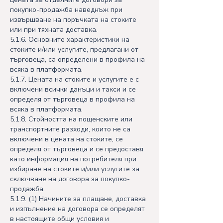
покупко-продажба наведнъж при
извършване на поръчката на стоките
или при тяхната доставка.
5.1.6. Основните характеристики на
стоките и/или услугите, предлагани от
търговеца, са определени в профила на
всяка в платформата.
5.1.7. Цената на стоките и услугите е с
включени всички данъци и такси и се
определя от търговеца в профила на
всяка в платформата.
5.1.8. Стойността на пощенските или
транспортните разходи, които не са
включени в цената на стоките, се
определя от търговеца и се предоставя
като информация на потребителя при
избиране на стоките и/или услугите за
сключване на договора за покупко-
продажба.
5.1.9. (1) Начините за плащане, доставка
и изпълнение на договора се определят
в настоящите общи условия и