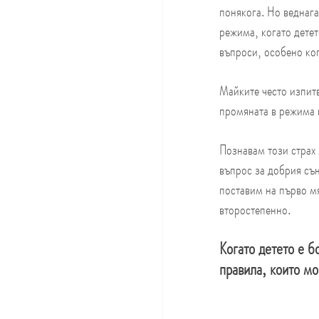
понякога. Но веднага
режима, когато детет
въпроси, особено ког
Майките често изпитв
промяната в режима 
Познавам този страх 
въпрос за добрия сън
поставим на първо м
второстепенно.
Когато детето е б
правила, които мо