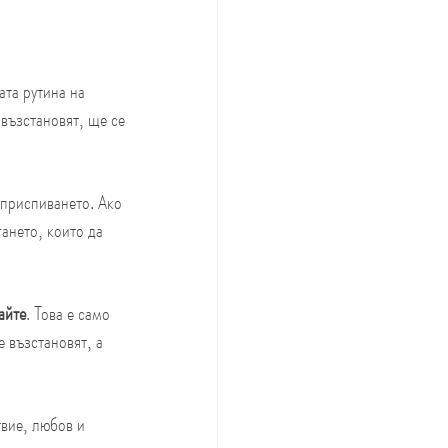
та рутина на 
 възстановят, ще се 
приспиването. Ако 
ането, които да 
айте
. Това е само 
 възстановят, а 
вие, любов и 