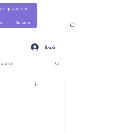
не преди сън
о
За мен
Вход
аланс