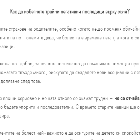
Как да избегнете трайни негативни последици върху съня?
ните страхове на родителите, особено когато нещо променя обичайна
ните на по-големите деца, че болестта е временен етап, а когато се
навици.
увства по-добре, започнете постепенно да намалявате помощта при 
омагате твърде много, рискувате да създадете нови асоциации с ляг
одоляване след това.
се влоши сериозно и нещата отново се окажат трудни – 
не се отчайв
о бъдете упорити и последователни. С времето старите навици ще се
зира.
ентите на болест най-важното е да осигурите на детето си спокойст