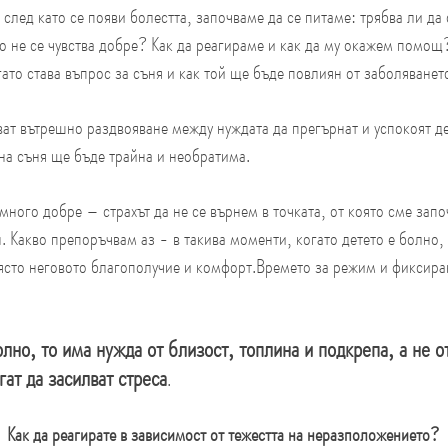
 след като се появи болестта, започваме да се питаме: трябва ли да
о не се чувства добре? Как да реагираме и как да му окажем помощ
ато става въпрос за съня и как той ще бъде повлиян от заболяванет
ат вътрешно раздвояване между нуждата да прегърнат и успокоят дет
на съня ще бъде трайна и необратима.
много добре – страхът да не се върнем в точката, от която сме запо
. Какво препоръчвам аз - в такива моменти, когато детето е болно, 
ясто неговото благополучие и комфорт.Времето за режим и фиксиран
олно, то има нужда от близост, топлина и подкрепа, а не о
гат да засилват стреса
.
Как да реагирате в зависимост от тежестта на неразположението?