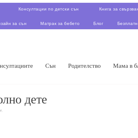
Консултации по детски сън
Книга за свързва
зайн за сън
Матрак за бебето
Блог
Безплатн
онсултациите
Сън
Родителство
Мама в б
олно дете
г.