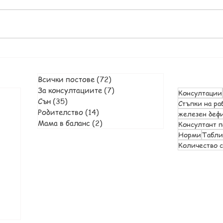
Всички постове
(72)
72 публикации
За консултациите
(7)
7 публикации
Консултации
ация
Сън
(35)
35 публикации
Стъпки на ра
ции
Родителство
(14)
14 публикации
железен деф
ация
Мама в баланс
(2)
2 публикации
Консултант п
ации
Норми
Табл
кации
Количество с
ия
и
и
ии
кация