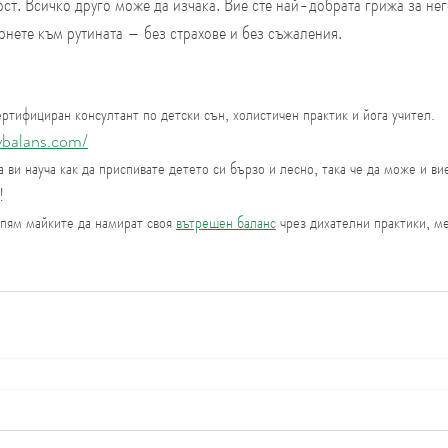
ст. Всичко друго може да изчака. Вие сте най-добрата грижа за него
рнете към рутината – без страхове и без съжаления.
ртифициран консултант по детски сън, холистичен практик и йога учител.
balans.com/
а ви науча как да приспивате детето си бързо и лесно, така че да може и вие
!
пям майките да намират своя 
вътрешен баланс
 чрез дихателни практики, м