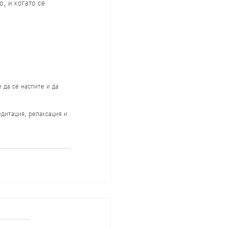
, и когато се 
 да се наспите и да 
едитация, релаксация и 