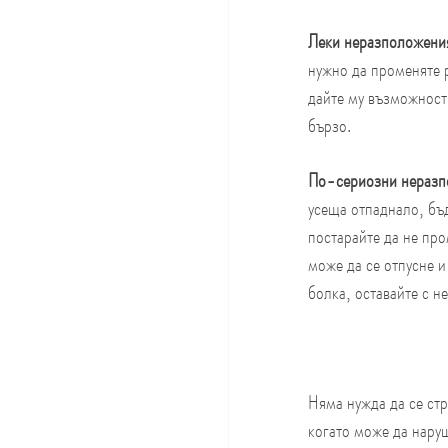
Леки неразположения
нужно да променяте р
дайте му възможност 
бързо.
По-сериозни неразп
усеща отпаднало, бъд
постарайте да не про
може да се отпусне и
болка, оставайте с н
Няма нужда да се стр
когато може да наруш