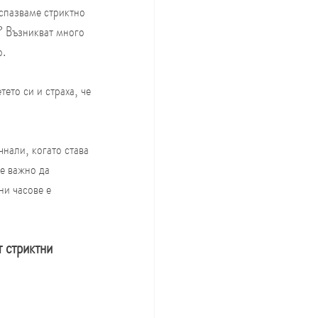
 спазваме стриктно 
? Възникват много 
о.
ето си и страха, че 
чнали, когато става 
е важно да 
и часове е 
т стриктни 