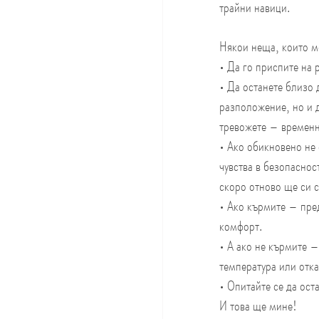
трайни навици.
Някои неща, които мо
• Да го приспите на 
• Да останете близо 
разположение, но и д
тревожете – временн
• Ако обикновено не 
чувства в безопаснос
скоро отново ще си с
• Ако кърмите – пред
комфорт.
• А ако не кърмите –
температура или отка
• Опитайте се да ост
И това ще мине!