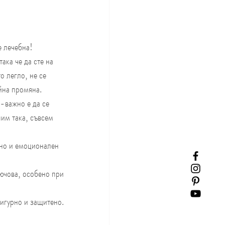
е лечебна!
ака че да сте на 
о легло, не се 
йна промяна.
о-важно е да се 
пим така, съвсем 
 но и емоционален 
лючова, особено при 
сигурно и защитено. 