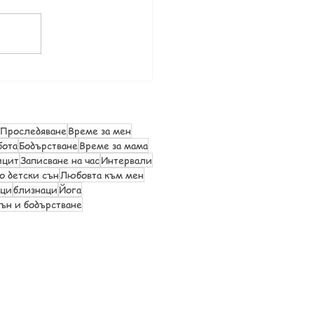
Проследяване
Време за мен
бота
Бодърстване
Време за мама
ицит
Записване на час
Интервали
о детски сън
Любовта към мен
ици
близнаци
Йога
ън и бодърстване