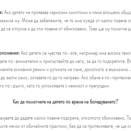
: 
Ако детето не проявява сериозни симптоми и няма влошено общо 
ежима му. Може да забележите, че то има нужда от малко повече сън
да се отпусне и да спи повече от обикновено. Това ще му помогне д
оложения: 
Ако детето се чувства по-зле, например има висока темп
ете по-внимателни и присъствайте до него, за да го подкрепите. Въ
меняте основния режим и рутината на съня, доколкото е възможно. А
 да заспи само, оставете го да го направи. Ако обаче е по-притесне
его по-дълго, като го успокоявате с нежност и прегръдки.
Как да помогнете на детето по време на боледуването?
ахувате да дадете малко повече подкрепа, отколкото обикновено. То
ите някои от обичайните практики, без да се притеснявате, че ще с