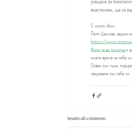
усещане за безопасно
възстанови, ще се въ
С много обич:
Пепи Цанкова, вашия се
https://www.mamav
Мога да ви помогна 
и д
имате време за себе си
Освен със съня, подкре
свързване със себе си.
header.all-comments