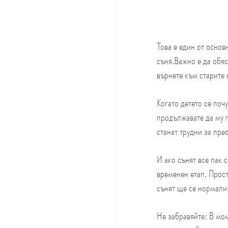
Това е един от основ
съня.Важно е да обяс
върнете към старите 
Когато детето се поч
продължавате да му п
станат трудни за пре
И ако сънят все пак 
временен етап. Прост
сънят ще се нормали
Не забравяйте:
В мом