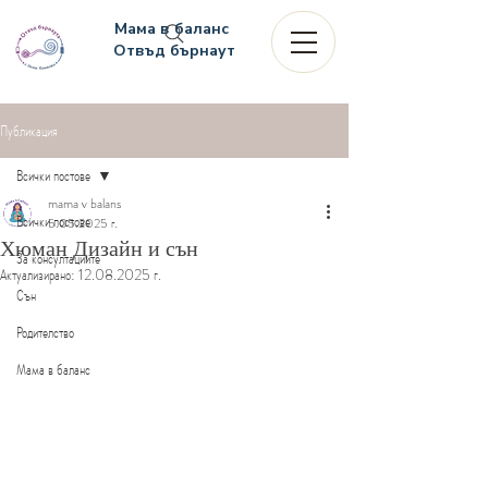
Мама в баланс
Отвъд бърнаут
Публикация
Всички постове
mama v balans
Всички постове
5.05.2025 г.
Хюман Дизайн и сън
За консултациите
Актуализирано:
12.08.2025 г.
Сън
Родителство
Мама в баланс