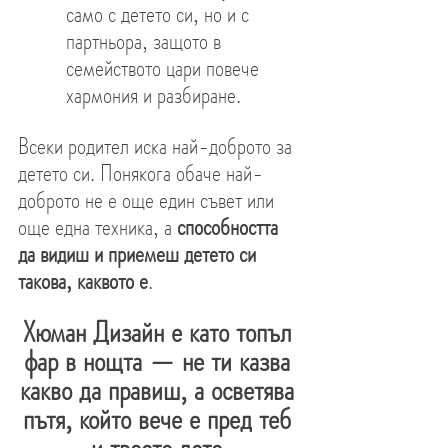
само с детето си, но и с 
партньора, защото в 
семейството цари повече 
хармония и разбиране.
Всеки родител иска най-доброто за 
детето си. Понякога обаче най-
доброто не е още един съвет или 
още една техника, а 
способността 
да видиш и приемеш детето си 
такова, каквото е
.
Хюман Дизайн е като топъл 
фар в нощта — не ти казва 
какво да правиш, а осветява 
пътя, който вече е пред теб 