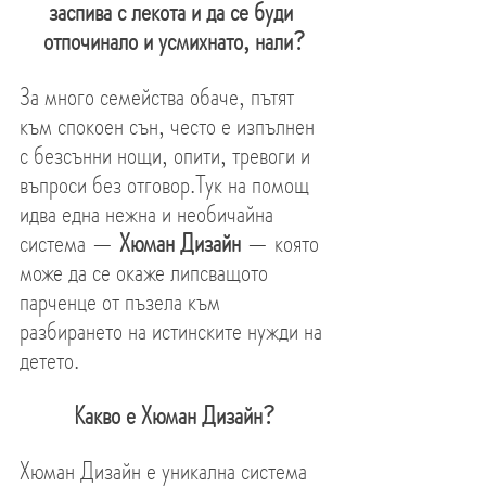
заспива с лекота и да се буди 
отпочинало и усмихнато, нали?
За много семейства обаче, пътят 
към спокоен сън, често е изпълнен 
с безсънни нощи, опити, тревоги и 
въпроси без отговор.Тук на помощ 
идва една нежна и необичайна 
система — 
Хюман Дизайн
 — която 
може да се окаже липсващото 
парченце от пъзела към 
разбирането на истинските нужди на 
детето.
Какво е Хюман Дизайн?
Хюман Дизайн е уникална система 