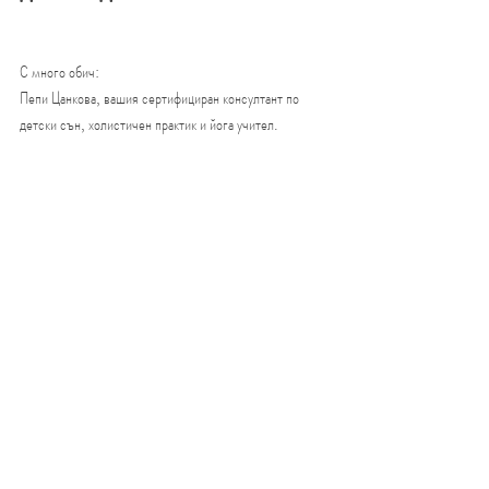
С много обич:
Пепи Цанкова, вашия сертифициран консултант по 
детски сън, холистичен практик и йога учител.
https://www.mamavbalans.com/
Мога да ви помогна 
и да ви науча как да приспивате 
детето си бързо и лесно, така че да може и вие да се 
наспите и да имате време за себе си!
Освен със съня, подкрепям майките да намират своя 
вътрешен баланс
 чрез дихателни практики, медитация, 
релаксация и свързване със себе си.
Последни публикации
Виж всички