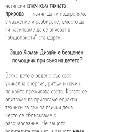
истински 
ключ към тяхната 
природа
 — начин да ги подкрепяме 
с уважение и разбиране, вместо да 
ги насилваме да се вписват в 
"общоприети" стандарти.
Защо Хюман Дизайн е безценен 
помощник при съня на детето?
Всяко дете е родено със своя 
уникална енергия, ритъм и начин, 
по който преживява света. Когато се 
опитваме да прилагаме еднакви 
техники за сън за всички деца, 
често се сблъскваме с 
разочарование. Не защото 
родителите грешат, а защото 
няма 