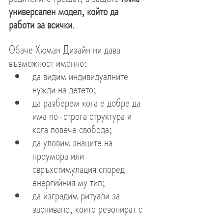
универсален модел, който да 
работи за всички
.
Обаче Хюман Дизайн ни дава 
възможност именно:
да видим индивидуалните 
нужди на детето;
да разберем кога е добре да 
има по-строга структура и 
кога повече свобода;
да уловим знаците на 
преумора или 
свръхстимулация според 
енергийния му тип;
да изградим ритуали за 
заспиване, които резонират с 