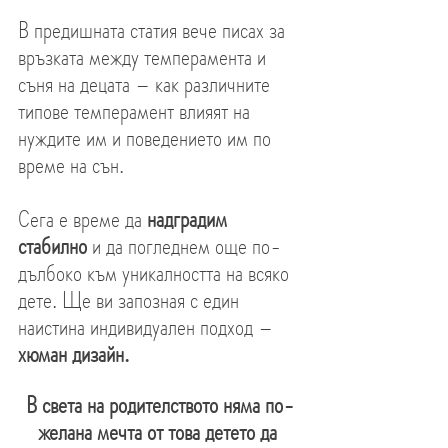
В предишната статия вече писах за 
връзката между темперамента и 
съня на децата – как различните 
типове темперамент влияят на 
нуждите им и поведението им по 
време на сън.
Сега е време да 
надградим 
стабилно
 и да погледнем още по-
дълбоко към уникалността на всяко 
дете. Ще ви запозная с един 
наистина индивидуален подход – 
хюман дизайн.
В света на родителството няма по-
желана мечта от това детето да 