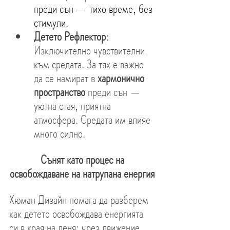
преди сън — тихо време, без 
стимули.
Детето Рефлектор
: 
Изключително чувствителни 
към средата. За тях е важно 
да се намират в 
хармонично 
пространство
 преди сън — 
уютна стая, приятна 
атмосфера. Средата им влияе 
много силно.
 Сънят като процес на 
освобождаване на натрупана енергия
Хюман Дизайн помага да разберем 
как детето освобождава енергията 
си в края на деня: чрез движение, 