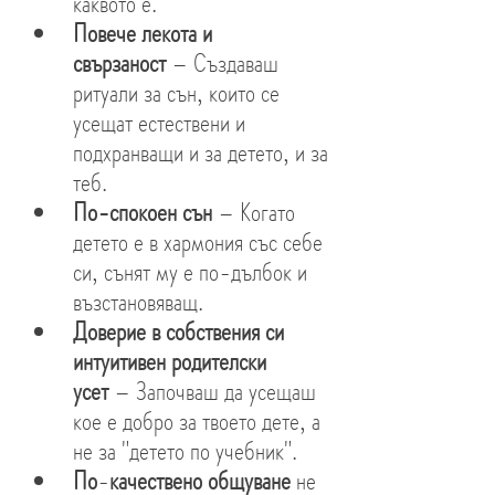
каквото е.
Повече лекота и 
свързаност
 – Създаваш 
ритуали за сън, които се 
усещат естествени и 
подхранващи и за детето, и за 
теб.
По-спокоен сън
 – Когато 
детето е в хармония със себе 
си, сънят му е по-дълбок и 
възстановяващ.
Доверие в собствения си 
интуитивен родителски 
усет
 – Започваш да усещаш 
кое е добро за твоето дете, а 
не за "детето по учебник".
По
-
качествено общуване
 не 