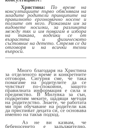
	Христина:
По време на 
консултациите първо обяснявам на 
младите родители принципите на 
правилното ергономично носене и 
ползите от него. Разказвам им за 
видовете носилки, за разликата 
между тях и им помагам в избора 
на такава, водейки се от 
възрастта и физическото 
състояние на детето. Стремя се да 
отговоря и на всички техни 
въпроси.
	Много благодаря на Христина 
за отделеното време и конкретните 
отговори. Сигурня сме, че така 
помагаме на родителите да се 
чувстват по-спокойни, защото 
правилната информация е сила и 
предимство. В Милувка за сън, 
подкрепям меките, щадящи методи 
на родителство. Знаете, че работата 
ми при обучаване на родители как 
да приспиват децата си, се основава 
именно на такъв подход.
	Аз не ви казвам, че 
бебеносенето е задължително, 