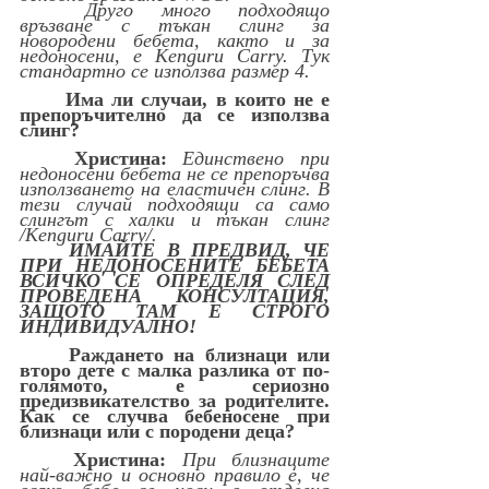
	Друго много подходящо 
връзване с тъкан слинг за 
новородени бебета, както и за 
недоносени, е Kenguru Carry. Тук 
стандартно се използва размер 4.
Има ли случаи, в които не е 
препоръчително да се използва 
слинг? 
Христина:
Единствено при 
недоносени бебета не се препоръчва 
използването на еластичен слинг. В 
тези случай подходящи са само 
слингът с халки и тъкан слинг 
/Kenguru Carry/.
ИМАЙТЕ В ПРЕДВИД, ЧЕ 
ПРИ НЕДОНОСЕНИТЕ БЕБЕТА 
ВСИЧКО СЕ ОПРЕДЕЛЯ СЛЕД 
ПРОВЕДЕНА КОНСУЛТАЦИЯ, 
ЗАЩОТО ТАМ Е СТРОГО 
ИНДИВИДУАЛНО! 
Раждането на близнаци или 
второ дете с малка разлика от по-
голямото, е сериозно 
предизвикателство за родителите. 
Как се случва бебеносене при 
близнаци или с породени деца? 
Христина: 
При близнаците 
най-важно и основно правило е, че 