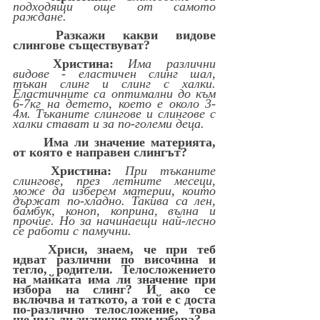
подходящи още от самото 
раждане.
Разкажи какви видове 
слингове съществуват?
Христина:
Има различни 
видове - еластичен слинг шал, 
тъкан слинг и слинг с халки. 
Еластичните са оптимални до към 
6-7кг на детето, което е около 3-
4м. Тъканите слингове и слингове с 
халки стават и за по-големи деца. 
Има ли значение материята, 
от която е направен слингът?
Христина:
При тъканите 
слингове, през летните месеци, 
може да изберем материи, които 
държат по-хладно. Такива са лен, 
бамбук, коноп, коприна, вълна и 
прочие. Но за начинаещи най-лесно 
се работи с памучни.
Хриси, знаем, че при теб 
идват различни по височина и 
тегло, родители. Телосложението 
на майката има ли значение при 
избора на слинг? И ако се 
включва и таткото, а той е с доста 
по-различно телосложение, това 
ще има ли значение при избора?