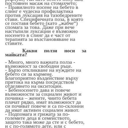
постоянен масаж на стомахчето;
- Правилното носене на бебето в 
слинг е чудесна профилактика 
против луксация на тазобедрените 
стави. Специфичната поза, в която 
се поставя бебето (като „жабче“) 
спомага за това. Даже при вече 
настъпили луксации е възможно 
носенето в слинг да е част от 
терапията за възстановяване на 
ставите.
Какви ползи носи за 
майката?
- Много, много важната полза - 
възможност за свободни ръце.
- Бързо откликване на нуждите на 
бебето си за кърмене. 
Благоприятно въздействие върху 
притока на кърма посредством 
отделянето на окситоцин.
- Бебеносенето дава и повече 
възможности за социален живот и 
почивка – жените, чиито бебета 
плачат рядко, имат възможност да 
си почиват повече и са по-склонни 
да имат активен социален живот.
- Подпомага и грижата за по-
големите деца в семейството, 
защото така може да сте и с бебето, 
и с по-голямото дете, или с 