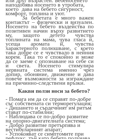
или друг възрастен. Бебеносенето 
наподобява носенето в утробата, 
което  дава на бебето сигурност,  
комфорт, топлина и уют.
За бебетата е много важен 
контактът – физически и визуален. 
Носенето на бебето въздейства по 
позитивен начин върху развитието 
му, защото детето чувства 
топлината на мама, чува гласа й, 
усеща аромата й, чувства 
характерното полюшване, с което 
така добре се е чувствало в нейния 
корем. Така то е спокойно и може 
да се заеме с опознаване на себе си 
и света. Носенето стимулира 
нервната система именно чрез 
допир, обоняние, движение и дава 
повече възможности за изграждане 
на причинно-следствени връзки.
Какви ползи носи за бебето?
- Помага им да се справят по-добре 
със собствената си терморегулация; 
- Дишането и сърдечният им ритъм 
стават по-стабилни;
- Наблюдава се по-добро развитие 
на опорно-двигателната система; 
- Добро развитие претърпява и 
вестибуларният апарат;
- Успокояват се симптомите при 
рефлукс, тъй като бебето получава 