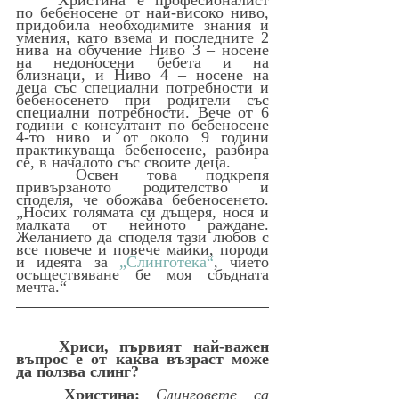
	Христина е професионалист 
по бебеносене от най-високо ниво, 
придобила необходимите знания и 
умения, като взема и последните 2 
нива на обучение Ниво 3 – носене 
на недоносени бебета и на 
близнаци, и Ниво 4 – носене на 
деца със специални потребности и 
бебеносенето при родители със 
специални потребности. Вече от 6 
години е консултант по бебеносене 
4-то ниво и от около 9 години 
практикуваща бебеносене, разбира 
се, в началото със своите деца. 
	Освен това подкрепя 
привързаното родителство и 
споделя, че обожава бебеносенето. 
„Носих голямата си дъщеря, нося и 
малката от нейното раждане. 
Желанието да споделя тази любов с 
все повече и повече майки, породи 
и идеята за 
„Слинготека“
, чието 
осъществяване бе моя сбъдната 
мечта.“ 
Хриси, първият най-важен 
въпрос е от каква възраст може 
да ползва слинг?
Христина: 
Слинговете са 