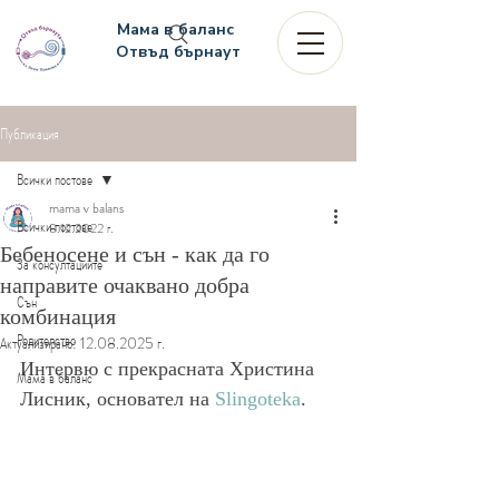
Мама в баланс
Отвъд бърнаут
Публикация
Всички постове
mama v balans
Всички постове
8.12.2022 г.
Бебеносене и сън - как да го
За консултациите
направите очаквано добра
Сън
комбинация
Родителство
Актуализирано:
12.08.2025 г.
Интервю с прекрасната Христина 
Мама в баланс
Лисник, основател на 
Slingoteka
.