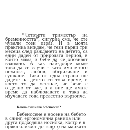
“Четвърти триместър на 
бременността”, сигурна сме, че сте 
чували този израз. И в моята 
практика виждам, че тези първи три 
месеца след раждането на детето, са 
един даден от природата период, в 
който мама и бебе да се опознаят 
взаимно. А как най-добре може 
това да се случи - като има много 
нежност, любов, обгрижване и 
гушкане. Така от една страна ще 
дадете на детето си това време, в 
което то да осъзнае, че вече е 
отделно от вас, а и вие ще имате 
време да наблюдавате и така да 
изучавате това прелестно вързопче.
Какво означава бебеносене?
Бебеносене е носене на бебето 
в слинг, ергономична раница или 
друга подходяща носилка, която е в 
пряка близост до тялото на майката 