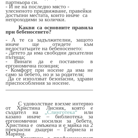
партньора си.
- И не на последно място - 
улесненото придвижване, правейки 
достъпни местата, които иначе  са 
непроходими за колички.
Какви са основните правила 
при бебеносенето?
- А те са задължителни, защото 
иначе ще отидете към 
недостатъците на бебеносенето:
- Детето да има свободни дихателни 
пътища;
- Винаги да е поставено в 
ергономична позиция;
- Комфорт при носене да има не 
само за бебето, но и за родителя;
 Да се използват безопасни, здрави 
приспособления за носене.
	С удоволствие взехме интервю 
от Христина Лисник, която е  
създател на 
„Слинготека“
 или 
казано иначе – библиотека за 
ергономични носилки за бебета. 
Христина е  омъжена и е майка на 2 
прекрасни дъщери – Габриела и 
Марина. 