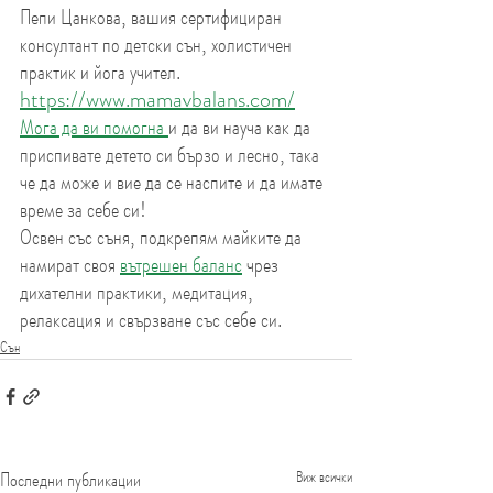
Пепи Цанкова, вашия сертифициран 
консултант по детски сън, холистичен 
практик и йога учител.
https://www.mamavbalans.com/
Мога да ви помогна 
и да ви науча как да 
приспивате детето си бързо и лесно, така 
че да може и вие да се наспите и да имате 
време за себе си!
Освен със съня, подкрепям майките да 
намират своя 
вътрешен баланс
 чрез 
дихателни практики, медитация, 
релаксация и свързване със себе си.
Сън
Последни публикации
Виж всички