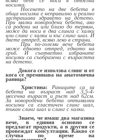
всяко бебе се носи в отделна 
носилка. 
	Носенето на две бебета в 
обща носилка е неправилно и реално 
застрашава здравето на детето. 
При малки новородени бебета, ако 
са родени на или близо до термин, 
може да носи в два слинга с халки 
или слинг с халки и къс слинг шал. И 
двете отпред, всяко леко в страни.
	При по-големи вече бебета 
може едното отпред, едното на 
гръб. И съответно избраните 
носилки са съобразени с възрастта 
на детето.
Докога се използва слинг и от 
кога се преминава на анатомична 
раница?
	Христина: 
Раниците са за 
бебета на възраст над 3,5-4-
месечна възраст и ръст над 62см. 
За новородени бебета оптимални 
носилки са еластичен слинг шал, 
тъкан слинг шал и слинг с халки.
Знаем, че имаш два магазина 
вече, в единия основно се 
предлагат продукти, а в другия се 
провеждат консултации. Какво се 
случва по време на 
консултациите? 