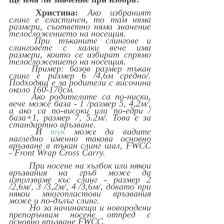
Христина:
Ако избраният 
слинг е еластичен, то там няма 
размери, съответно няма значение 
телосложението на носещия. 
	При тъканите слингове и 
слинговете с халки вече има 
размери, които се избират спрямо 
телосложението на носещия.
	Пример: базов размер тъкан 
слинг е размер 6 /4,6м средно/. 
Подходящ е за родители с височина 
около 160-170см. 
	Ако родителите са по-ниски, 
вече може база - 1 /размер 5, 4,2м/, 
а ако са по-високи или по-едри /
база+1, размер 7, 5.2м/. Това е за 
стандартно връзване. 
	И 
тук
 може да видите 
нагледно именно такова основно 
връзване в тъкан слинг шал, FWCC 
- Front Wrap Cross Carry.
	При носене на хълбок или някои 
връзвания на гръб може да 
използваме къс слинг - размер 2 
/2,6м/, 3 /3,2м/, 4 /3,6м/, докато при 
някои многопластови връзвания 
може и по-дълъг слинг.
	Но за начинаещи и новородени 
препоръчвам носене отпред с 
основно връзване FWCC.