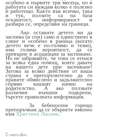
особено в първите три месеца, но в 
работата си виждам колко е полезно 
и работещо. Както във всичко, така 
и тук, ползите са на база 
осъзнатост, информираност и 
разбира се, определяне на граници. 
	Ако оставите детето ви да 
заспива (и спи) само и единствено в 
слинг и особено в раница (когато 
детето вече е по-голямо и тежи), 
има голяма вероятност, да се 
превърне в асоциация за заспиване. 
Но не забравяйте, че това се отнася 
за всяка една помощ, която давате 
на вашето дете при заспиване! 
Затова за всяко действие от ваша 
страна е препоръчително да го 
правите обмислено и задължително 
спрямо вашият начин на 
родителство. А ако ползвате 
различни външни подкрепи, 
търсете правилната информация.
За бебеносене горещо 
препоръчвам да се обърнете именно 
към 
Христина Лисник
.
С много обич: