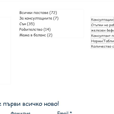
Всички постове
(72)
72 публикации
За консултациите
(7)
7 публикации
Консултации
ация
Сън
(35)
35 публикации
Стъпки на ра
ции
Родителство
(14)
14 публикации
железен деф
ация
Мама в баланс
(2)
2 публикации
Консултант п
ации
Норми
Табл
кации
Количество с
ия
и
и
ии
кация
 първи всичко ново!
Фамилия
Email