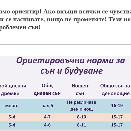
амо ориентир! Ако вкъщи всички се чувства
и се наспивате, нищо не променяте! Тези но
роблемен сън!