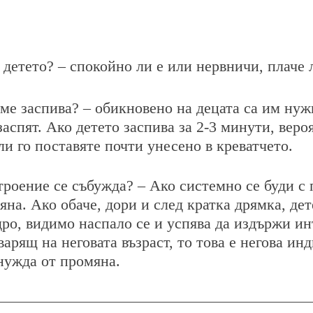
 детето? – спокойно ли е или нервничи, плаче 
еме заспива? – обикновено на децата са им нужн
заспят. Ако детето заспива за 2-3 минути, веро
и го поставяте почти унесено в креватчето.
троение се събужда? – Ако системно се буди с 
на. Ако обаче, дори и след кратка дрямка, дет
дро, видимо наспало се и успява да издържи ин
варящ на неговата възраст, то това е негова ин
нужда от промяна. 