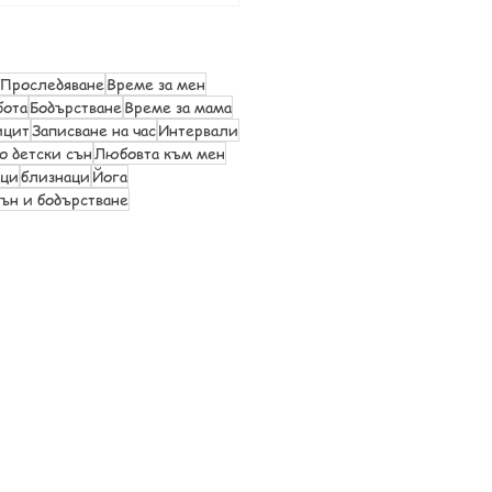
Проследяване
Време за мен
бота
Бодърстване
Време за мама
ицит
Записване на час
Интервали
о детски сън
Любовта към мен
ици
близнаци
Йога
ън и бодърстване