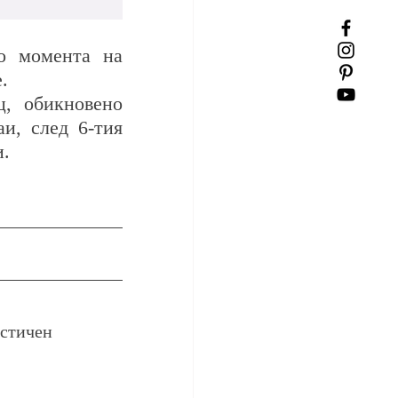
о момента на 
.
, обикновено 
и, след 6-тия 
и.
стичен 