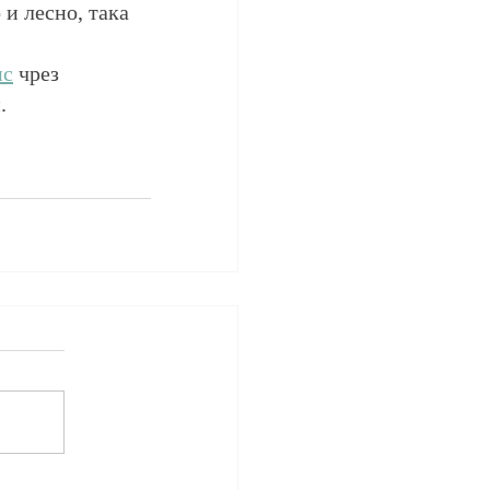
 и лесно, така 
нс
 чрез 
.