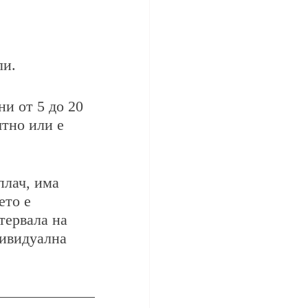
ли.
и от 5 до 20 
ятно или е 
плач, има 
ето е 
тервала на 
дивидуална 