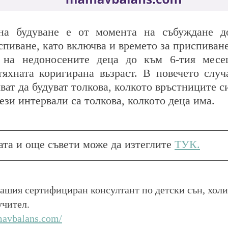
на будуване е от момента на събуждане д
спиване, като включва и времето за приспиване
 на недоносените деца до към 6-тия месец
тяхната коригирана възраст. В повечето случа
ват да будуват толкова, колкото връстниците с
ези интервали са толкова, колкото деца има. 
ата и още съвети може да изтеглите 
ТУК.
ашия сертифициран консултант по детски сън, холи
учител.
mavbalans.com/