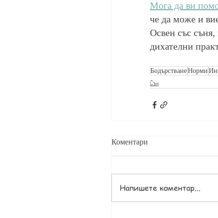
Мога да ви помо
че да може и вие
Освен със съня,
дихателни практ
Бодърстване
Норми
Ин
Сън
Коментари
Напишете коментар...