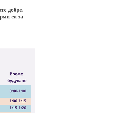
те добре, 
рми са за 