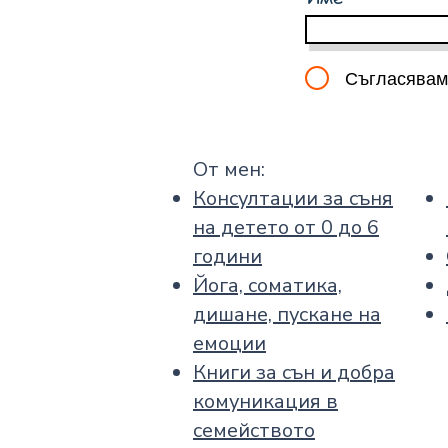
Съгласявам
От мен:
Консултации за съня
на детето от 0 до 6
години
Йога, соматика,
дишане, пускане на
емоции
Книги за сън и добра
комуникация в
семейството