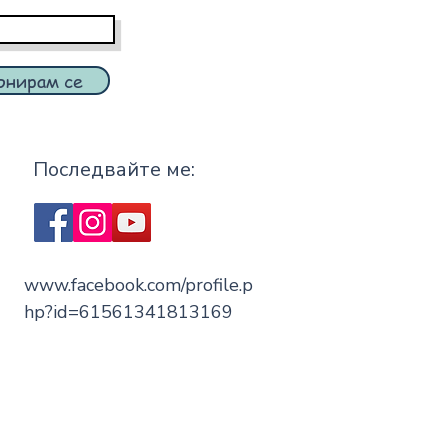
онирам се
Последвайте ме:
www.facebook.com/profile.p
hp?id=61561341813169