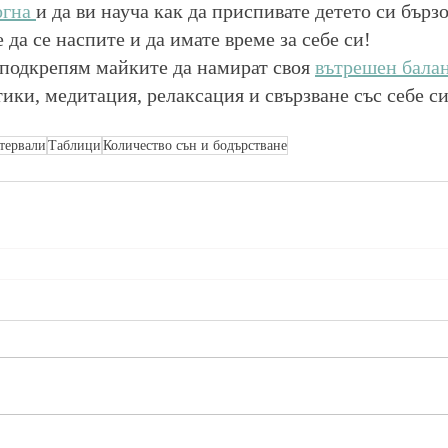
гна 
и да ви науча как да приспивате детето си бързо
 да се наспите и да имате време за себе си!
 подкрепям майките да намират своя 
вътрешен бала
ики, медитация, релаксация и свързване със себе си
тервали
Таблици
Количество сън и бодърстване