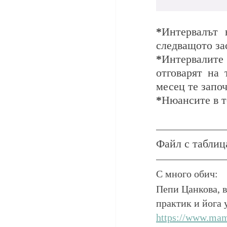
*
Интервалът 
следващото за
*
Интервалите
отговарят на 
месец те започ
*
Нюансите в т
Файл с таблиц
С много обич:
Пепи Цанкова, в
практик и йога 
https://www.ma