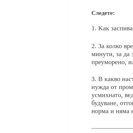
Следете:
1. Kак заспива
2. За колко вр
минути, за да 
преуморено, ил
3. В какво нас
нужда от промя
усмихнато, ве
будуване, отго
норма и няма 