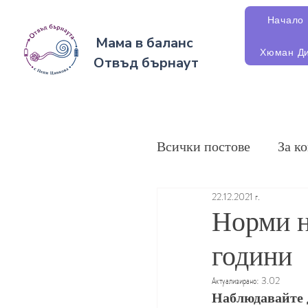
Начало
Мама в баланс
Хюман Ди
Отвъд бърнаут
Всички постове
За к
22.12.2021 г.
Норми на
години
Актуализирано:
3.02
Наблюдавайте д