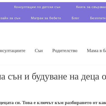
Консултации по детски сън
Книга за свързва
зайн за сън
Матрак за бебето
Блог
Безплатн
онсултациите
Сън
Родителство
Мама в б
 сън и будуване на деца о
ецата си. Това е ключът към разбирането от как