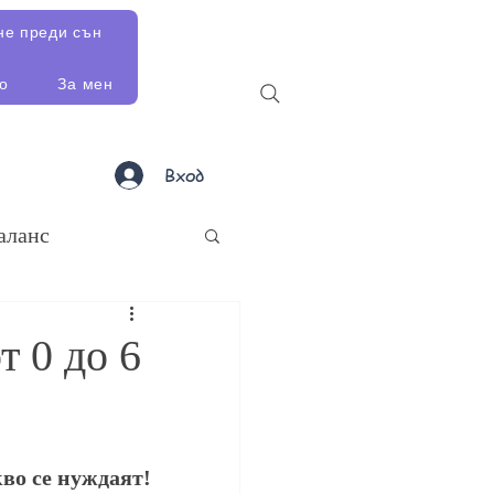
не преди сън
о
За мен
Вход
аланс
т 0 до 6
во се нуждаят!