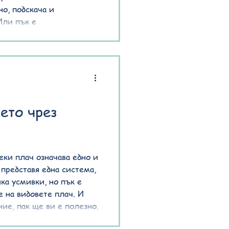
но, подскача и
Или пък е
 и сякаш не може да
 често е знак за сензорна
ие, което възниква,
 получава повече
же да обработи. Добрата
зпознаете сигна
бето чрез
секи плач означава едно и
 представя една система,
ка усмивки, но пък е
 на видовете плач. И
ние, пак ще ви е полезно.
не на бебешкия плач,