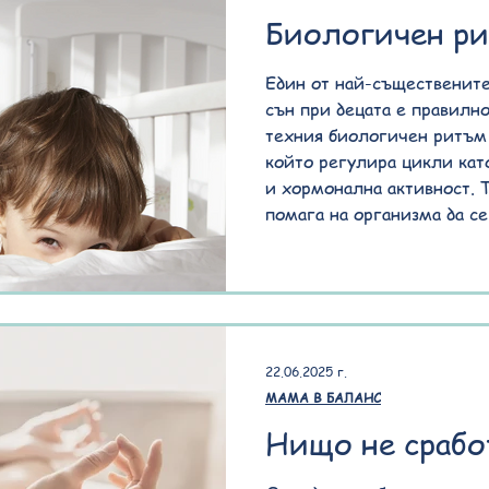
Биологичен ри
Един от най-съществените
сън при децата е правилн
техния биологичен ритъм 
който регулира цикли като
и хормонална активност. 
помага на организма да се
нощния цикъл и да разпозн
почивка. Какво представл
защо е толкова важен? Би
наричан още циркаден рит
вътрешен механизъм
22.06.2025 г.
МАМА В БАЛАНС
Нищо не срабо