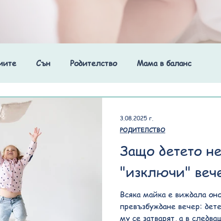
иите
Сън
Родителство
Мама в баланс
3.08.2025 г.
РОДИТЕЛСТВО
Защо детето н
"изключи" веч
Всяка майка е виждала он
превъзбуждане вечер: дет
му се затварят, а в следв