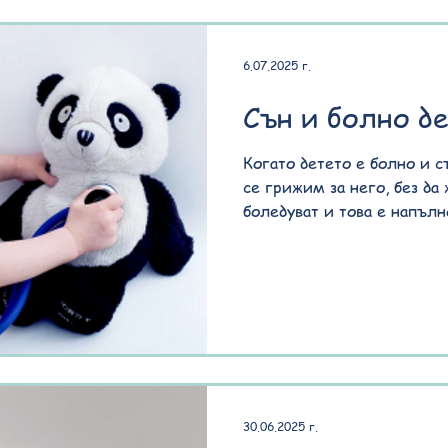
която е разработена от а
Дънстан. Тя години наред 
новородените и според не
6.07.2025 г.
живота си всички бебета 
звуци
Сън и болно де
Когато детето е болно и с
се грижим за него, без да
боледуват и това е напълн
30.06.2025 г.