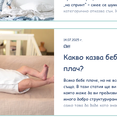
„на спринт“ – смее се шум
категорично отказва сън. 
раздразнително, плачливо
намери място. Всичко това
свръхстимулация – състоян
когато сетивната система
14.07.2025 г.
информация, отколкото мо
СЪН
новина е, че можете да ра
Какво казва бе
плач?
Всяко бебе плаче, но не в
също. В тази статия ще ви
която може да ви предизви
много добро структуриране
само това да даде като зна
Това е система за разбира