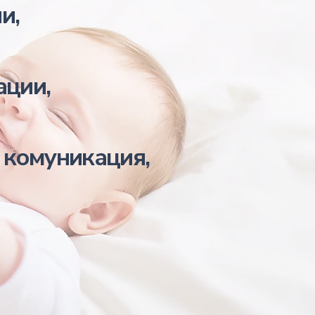
,​
ации,
 комуникация,