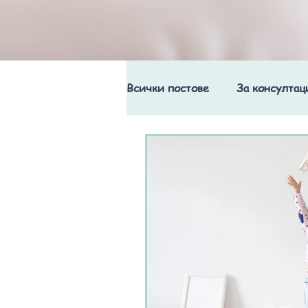
Всички постове
За консултац