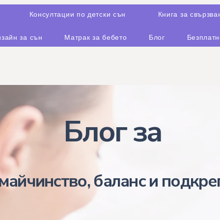
Консултации по детски сън
Книга за свързва
зайн за сън
Матрак за бебето
Блог
Безплатн
Блог за
майчинство, баланс и подкре