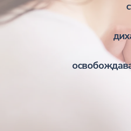
с
дих
освобождава