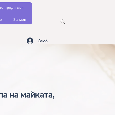
не преди сън
о
За мен
Вход
па на майката,