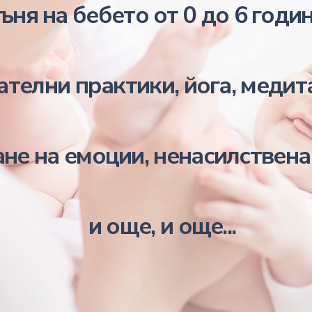
ъня на бебето от 0 до 6 години
ателни практики, йога, медит
не на емоции, ненасилствена
и още, и още...