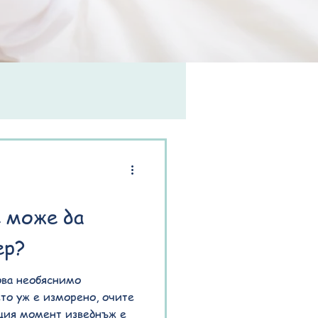
е може да
ер?
ова необяснимо
ето уж е изморено, очите
ащия момент изведнъж е