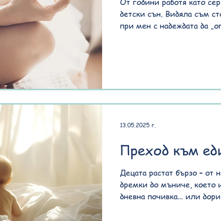
От години работя като се
детски сън. Видяла съм ст
при мен с надеждата да „оп
13.05.2025 г.
Преход към ед
Децата растат бързо – от 
дремки до мъниче, което 
дневна почивка… или дори 