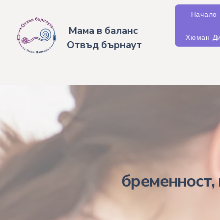
Начало
Мама в баланс
Хюман Ди
Отвъд бърнаут
бременност, 