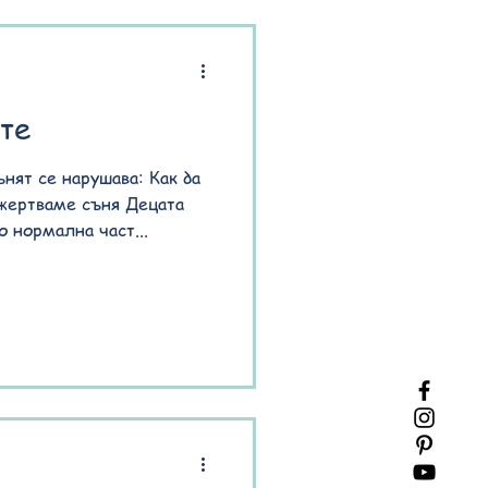
встралийката Присила
е изследвала езика на
я, в първите месеци от
използват определени
те
ънят се нарушава: Как да
 жертваме съня Децата
о нормална част...