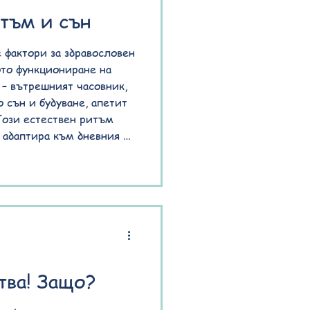
тъм и сън
 фактори за здравословен
ото функциониране на
– вътрешният часовник,
 сън и будуване, апетит
Този естествен ритъм
 адаптира към дневния и
ава кога е време за
ява биологичният ритъм и
ологичният ритъм,
ъм, е своеобразен
тва! Защо?