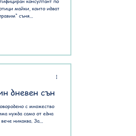
ртифициран консултант по
отици майки, които идват
равим“ съня...
ин дневен сън
новородено с множество
има нужда само от една
вече никаква. За...