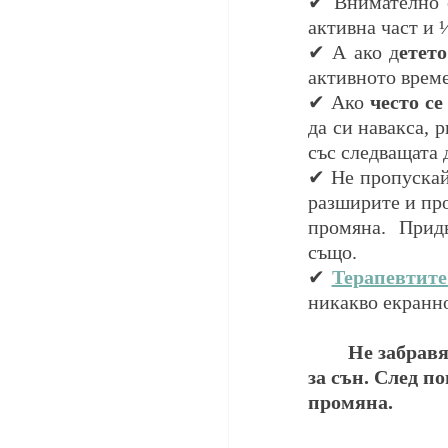
✔ Внимателно с
активна част и 
✔ А ако д
етет
активното време
✔ Ако
 често с
да си навакса, р
със следващата 
✔ Не пропускай
разширите и про
промяна.  Придв
също.
✔
Терапевтите
никакво екранно
Не забравя
за сън. След п
промяна.