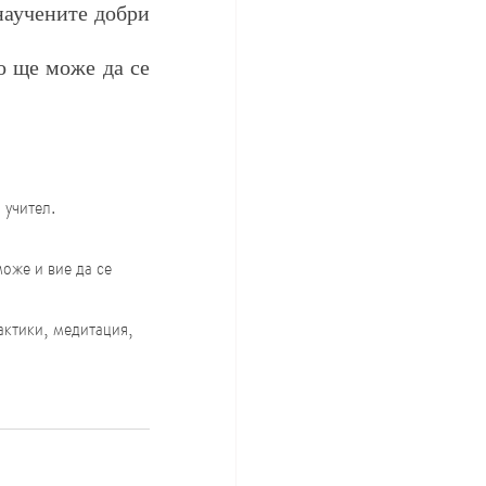
научените добри 
о ще може да се 
 учител.
може и вие да се 
актики, медитация, 