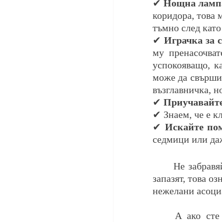
✔ 
Нощна ламп
коридора, това 
тъмно след като
✔ 
Играчка за с
му пренасочват
успокояващо, ка
може да свърши 
възглавничка, н
✔ 
Приучавайте 
✔ Знаем, че е к
✔ 
Искайте по
седмици или даж
Не забравя
запазят, това оз
нежелани асоциа
А ако сте