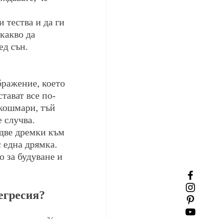
и тества и да ги 
какво да 
ед сън.
бражение, което 
тават все по-
 кошмари, тъй 
е случва.
 две дремки към 
с една дрямка. 
о за будуване и 
регресия?