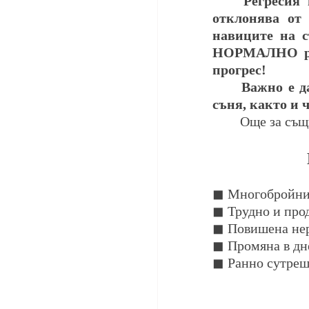
Регресия 
отклонява от
 
навиците на с
НОРМАЛНО разв
прогрес!
	Важно е да помните, че не всяко бебе реагира непременно с проблеми в 
съня, както и ч
	Oще за същ
◼ Многобройни
◼ Трудно и про
◼ Повишена нерв
◼ Промяна в дн
◼ Ранно сутреш