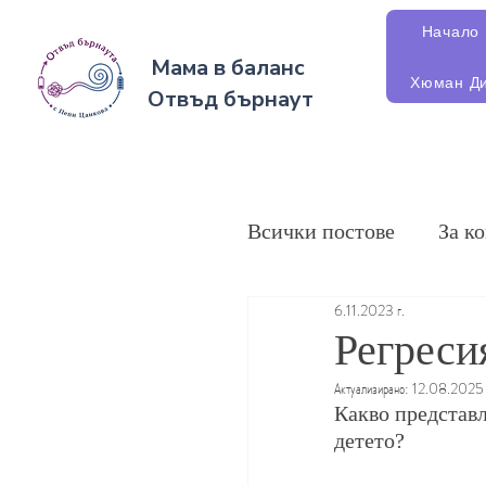
Начало
Мама в баланс
Хюман Ди
Отвъд бърнаут
Всички постове
За к
6.11.2023 г.
Регреси
Актуализирано:
12.08.2025 
Какво представл
детето?