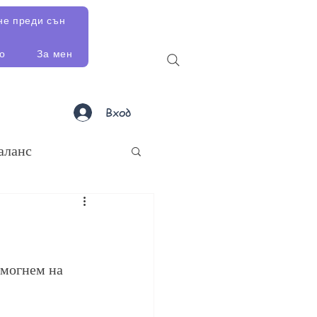
не преди сън
о
За мен
Вход
аланс
омогнем на 