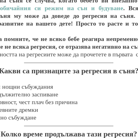
на съня се случва, когато бебето ви внезапно 
обичайния си режим на сън и будуване
. Вс
ъня му може да доведе до регресия на съня. 
итие на вашето дете! Просто то расте и тов
е не всяка регресия, се отразява негативно на съ
ността на регресиите може да прочетете в първата  с
Какви са признаците за регресия в съня
 нощни събуждания
дължително заспиване
ност, чест плач без причина
евните дремки
но събуждане
Колко време продължава тази регресия?