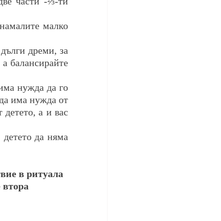
две части -⅔-ти 
намалите малко 
дълги дреми, за 
 а балансирайте 
има нужда да го 
да има нужда от 
детето, а и вас 
 детето да няма 
вие в ритуала 
 втора 