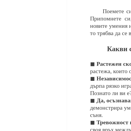
	Поемете си дъх и си припомнете, че вече сте минали през такива регресии. 
Припомнете си,
новите умения и
то трябва да се
Какви с
◼ 
Растежен ск
растежа, които 
◼ 
Независимос
дърпа рязко игр
Познато ли ви е
◼ 
Да, осъзнава
демонстрира уме
съня.
◼ 
Тревожност п
своя връх между