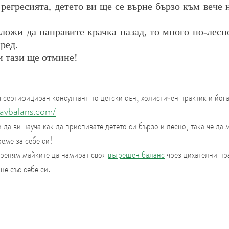
регресията, детето ви ще се върне бързо към вече 
аложи да направите крачка назад, то много по-лесн
ред.
и тази ще отмине!
сертифициран консултант по детски сън, холистичен практик и йога
avbalans.com/
и да ви науча как да приспивате детето си бързо и лесно, така че да 
реме за себе си!
крепям майките да намират своя 
вътрешен баланс
 чрез дихателни пр
не със себе си.