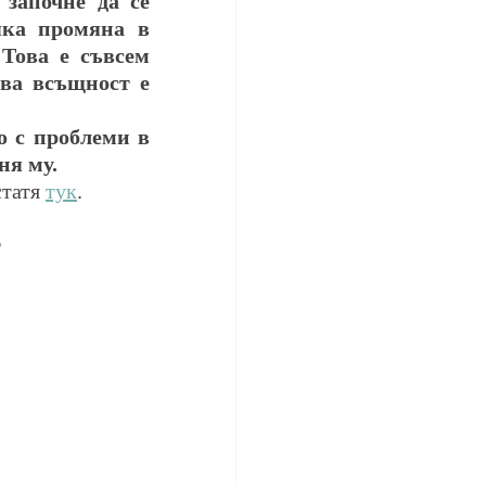
започне да се 
яка промяна в 
Това е съвсем 
а всъщност е 
ня му.
татя 
тук
.
?