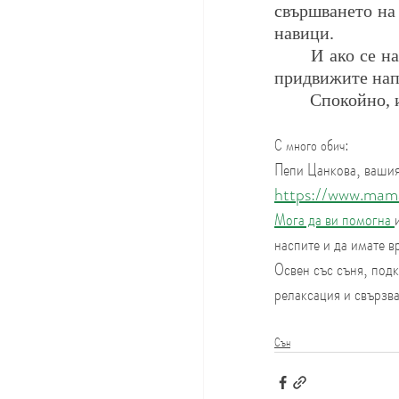
свършването на 
навици.
И ако се н
придвижите нап
Спокойно, 
С много обич:
Пепи Цанкова, вашия 
https://www.mam
Мога да ви помогна 
наспите и да имате в
Освен със съня, под
релаксация и свързва
Сън