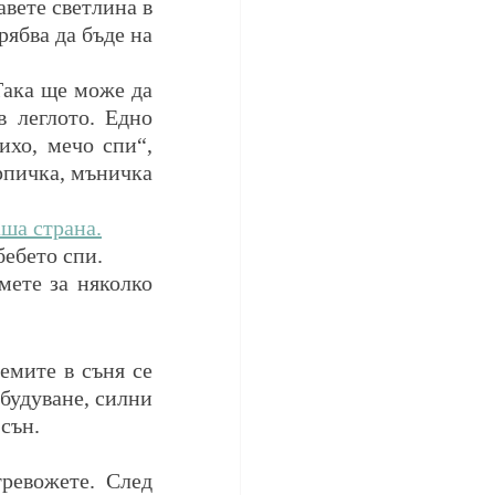
вете светлина в 
ябва да бъде на 
Така ще може да 
 леглото. Едно 
хо, мечо спи“, 
рпичка, мъничка 
аша страна.
бебето спи. 
мете за няколко 
емите в съня се 
будуване, силни 
сън.
ревожете. След 