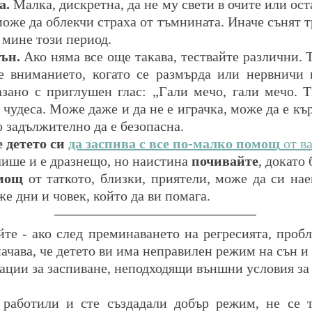
а.
 Малка, дискретна, да не му свети в очите или оста
може да облекчи страха от тъмнината. Иначе сънят тр
 мине този период.
ън.
 Ако няма все още такава, тествайте различни. 
е вниманието, когато се размърда или нервничи в
зано с приглушен глас: „Гали мечо, гали мечо. Ти
чудеса. Може даже и да не е играчка, може да е къ
о задължително да е безопасна.
детето си 
да заспива с все по-малко помощ
 от в
лише и е дразнещо, но наистина 
почивайте
, докато 
мощ
 от таткото, близки, приятели, може да си нае
е дни и човек, който да ви помага.
йте - ако след преминаването на регресията, пробл
начава, че детето ви има неправилен режим на сън и 
ции за заспиване, неподходящи външни условия за 
 работили и сте създадали добър режим, не се т