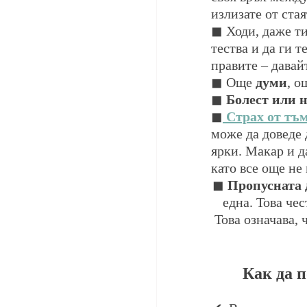
излизате от стая
◼ Ходи, даже ти
тества и да ги т
правите – давай
◼ Още 
думи
, о
◼ 
Болест или 
◼
Страх от тъ
може да доведе 
ярки. Макар и д
като все още не 
◼ 
Пропусната 
една. Това чес
Това означава, 
Как да п