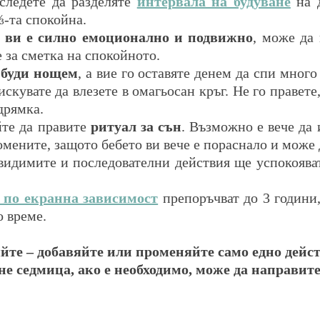
ледете да разделяте
интервала на будуване
 на 
⅓-та спокойна. 
о ви е силно емоционално и подвижно
, може да 
 за сметка на спокойното.
е буди нощем
, а вие го оставяте денем да спи много 
искувате да влезете в омагьосан кръг. Не го правете,
дрямка.
те да правите 
ритуал за сън
. Възможно е вече да 
мените, защото бебето ви вече е пораснало и може 
идимите и последователни действия ще успокояват 
 по екранна зависимост
 препоръчват до 3 години,
 време.
йте – добавяйте или променяйте само едно дейст
оне седмица, ако е необходимо, може да направите