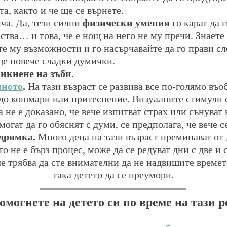
та, както и че ще се върнете.
ча. Да, тези силни 
физически умения
 го карат да г
ества… и това, че е нощ на него не му пречи. Знаете 
те му възможности и го насърчавайте да го прави сл
ще повече сладки думички. 
никнене на зъби
. 
мното
.
 На тази възраст се развива все по-голямо въо
до кошмари или притеснение. Визуалните стимули с
а не е доказано, че вече изпитват страх или сънуват
могат да го обяснят с думи, се предполага, че вече с
дрямка.
 Много деца на тази възраст преминават от
то не е бърз процес, може да се редуват дни с две и 
че трябва да сте внимателни да не надвишите времет
така детето да се преумори.
омогнете на детето си по време на тази 