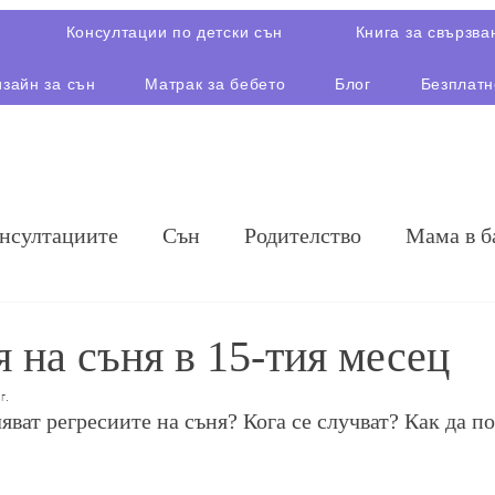
Консултации по детски сън
Книга за свързва
зайн за сън
Матрак за бебето
Блог
Безплатн
онсултациите
Сън
Родителство
Мама в б
я на съня в 15-тия месец
г.
яват регресиите на съня? Кога се случват? Как да п