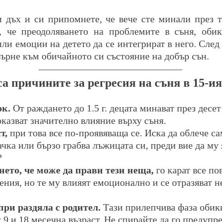
 че преодоляването на проблемите в съня, обик
ли емоции на детето да се интегрират в него. След к
 върне към обичайното си състояние на добър сън.
а причините за регресия на съня в 15-ия
ок.
 От раждането до 1.5 г. децата минават през десет
оказват значително влияние върху съня.
т,
 при това все по-проявяваща се. Иска да облече са
ачка или бързо грабва лъжицата си, преди вие да му 
?
нето, че може да прави тези неща,
 го карат все по
ния, но те му влияят емоционално и се отразяват н
ри раздяла с родител.
 Тази прилепчива фаза обик
 9 и 18 месечна възраст. Не спирайте да го предупре