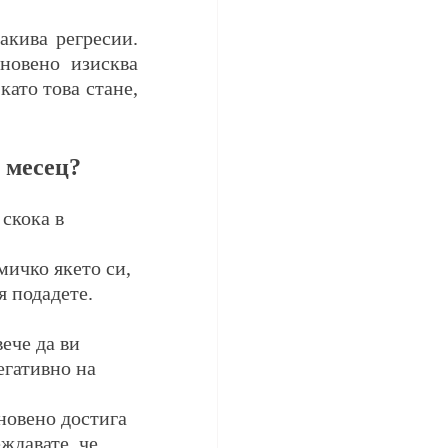
новено изисква 
ато това стане, 
 месец?
 скока в 
мичко якето си, 
я подадете. 
вече да ви 
егативно на 
новено достига 
ждавате, че 